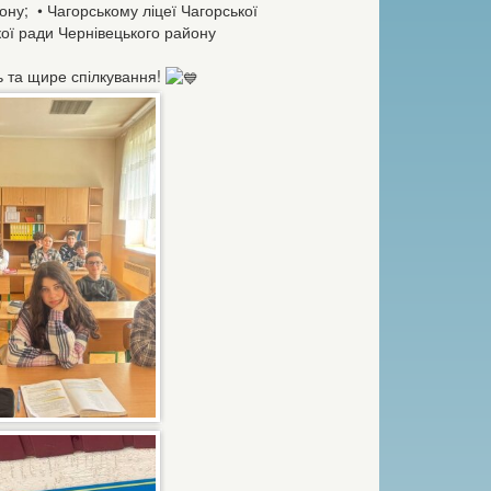
ону; • Чагорському ліцеї Чагорської
ької ради Чернівецького району
ь та щире спілкування!