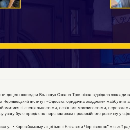
ти доцент кафедри Волощук Оксана Троянівна відвідала заклади за
а Чернівецький інститут «Одеська юридична академія» майбутнім а
знайомитися зі спеціальностями, освітніми можливостями, перевагам
у увагу було приділено перспективам професійного розвитку у сфе
ся у: • Коровійському ліцеї імені Елізавети Чернівецької міської ради