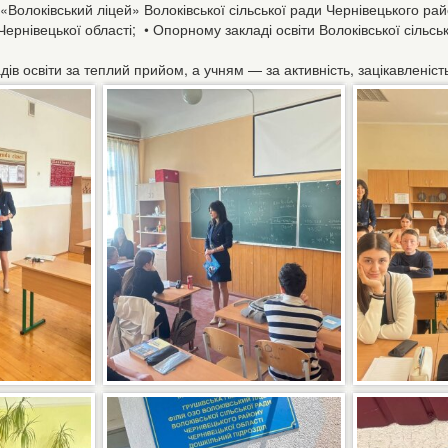
«Волоківський ліцей» Волоківської сільської ради Чернівецького рай
Чернівецької області; • Опорному закладі освіти Волоківської сільс
ів освіти за теплий прийом, а учням — за активність, зацікавленіст