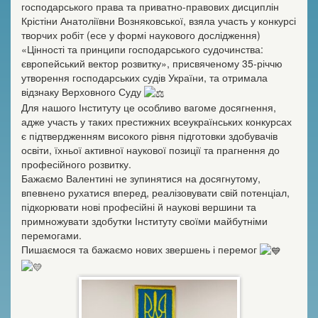
господарського права та приватно-правових дисциплін
Крістіни Анатоліївни Возняковської, взяла участь у конкурсі
творчих робіт (есе у формі наукового дослідження)
«Цінності та принципи господарського судочинства:
європейський вектор розвитку», присвяченому 35-річчю
утворення господарських судів України, та отримала
відзнаку Верховного Суду
Для нашого Інституту це особливо вагоме досягнення,
адже участь у таких престижних всеукраїнських конкурсах
є підтвердженням високого рівня підготовки здобувачів
освіти, їхньої активної наукової позиції та прагнення до
професійного розвитку.
Бажаємо Валентині не зупинятися на досягнутому,
впевнено рухатися вперед, реалізовувати свій потенціал,
підкорювати нові професійні й наукові вершини та
примножувати здобутки Інституту своїми майбутніми
перемогами.
Пишаємося та бажаємо нових звершень і перемог