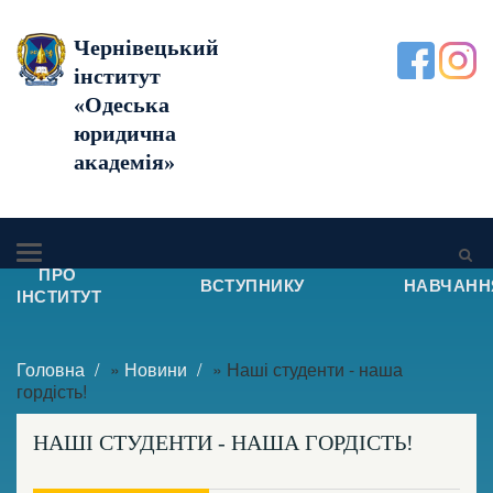
Чернівецький
інститут
«Одеська
юридична
академія»
ПРО
ВСТУПНИКУ
НАВЧАНН
ІНСТИТУТ
Головна
»
Новини
» Наші студенти - наша
гордість!
НАШІ СТУДЕНТИ - НАША ГОРДІСТЬ!